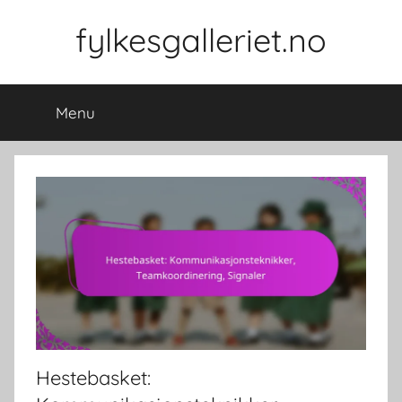
Skip
fylkesgalleriet.no
to
content
Menu
Hestebasket: