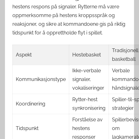
hestens respons på signaler. Rytterne må være
oppmerksomme på hestens kroppsspråk og
reaksjoner, og sikre at kommandoene gis på riktig
tidspunkt for å opprettholde flyt i spillet.
Tradisjonell
Aspekt
Hestebasket
basketball
Ikke-verbale
Verbale
Kommunikasjonstype
signaler,
kommandoe
vokaliseringer
håndsignale
Rytter-hest
Spiller-til-sp
Koordinering
synkronisering
strategier
Forståelse av
Spillerbevis
Tidspunkt
hestens
om
responser
lagkamerat