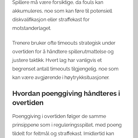
Spillere må være forsiktige, da fouls kan
akkumuleres, noe som kan føre til potensiell
diskvalifikasjon eller straffekast for
motstanderlaget.
Trenere bruker ofte timeouts strategisk under
overtiden for å håndtere spillerutmattelse og
justere taktikk. Hvert lag har vanligvis et
begrenset antall timeouts tilgjengelig, noe som
kan være avgjørende i høytrykksituasjoner.
Hvordan poenggiving håndteres i
overtiden
Poenggiving i overtiden følger de samme
prinsippene som i reguleringsspillet, med poeng
tildelt for feltmål og straffekast. Imidlertid kan