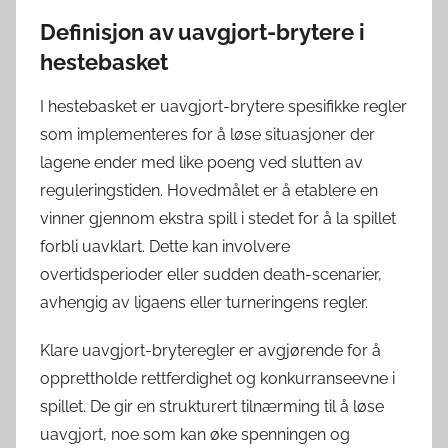
Definisjon av uavgjort-brytere i
hestebasket
I hestebasket er uavgjort-brytere spesifikke regler
som implementeres for å løse situasjoner der
lagene ender med like poeng ved slutten av
reguleringstiden. Hovedmålet er å etablere en
vinner gjennom ekstra spill i stedet for å la spillet
forbli uavklart. Dette kan involvere
overtidsperioder eller sudden death-scenarier,
avhengig av ligaens eller turneringens regler.
Klare uavgjort-bryteregler er avgjørende for å
opprettholde rettferdighet og konkurranseevne i
spillet. De gir en strukturert tilnærming til å løse
uavgjort, noe som kan øke spenningen og