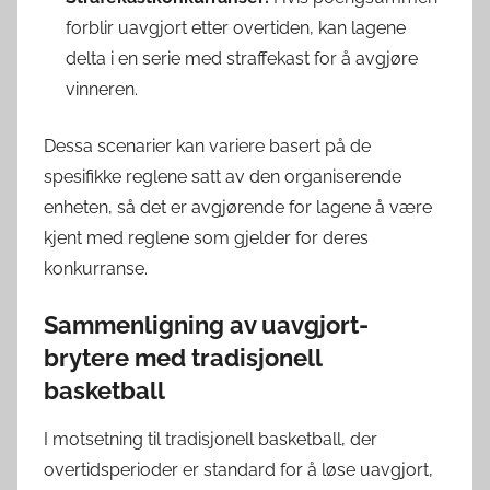
forblir uavgjort etter overtiden, kan lagene
delta i en serie med straffekast for å avgjøre
vinneren.
Dessa scenarier kan variere basert på de
spesifikke reglene satt av den organiserende
enheten, så det er avgjørende for lagene å være
kjent med reglene som gjelder for deres
konkurranse.
Sammenligning av uavgjort-
brytere med tradisjonell
basketball
I motsetning til tradisjonell basketball, der
overtidsperioder er standard for å løse uavgjort,