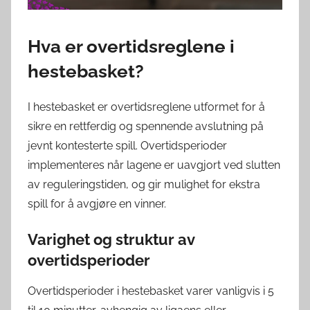
Hva er overtidsreglene i
hestebasket?
I hestebasket er overtidsreglene utformet for å
sikre en rettferdig og spennende avslutning på
jevnt kontesterte spill. Overtidsperioder
implementeres når lagene er uavgjort ved slutten
av reguleringstiden, og gir mulighet for ekstra
spill for å avgjøre en vinner.
Varighet og struktur av
overtidsperioder
Overtidsperioder i hestebasket varer vanligvis i 5