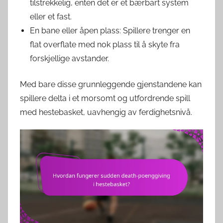
tilstrekkelig, enten det er et bærbart system
eller et fast.
En bane eller åpen plass: Spillere trenger en
flat overflate med nok plass til å skyte fra
forskjellige avstander.
Med bare disse grunnleggende gjenstandene kan
spillere delta i et morsomt og utfordrende spill
med hestebasket, uavhengig av ferdighetsnivå.