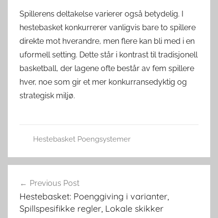
Spillerens deltakelse varierer også betydelig. I
hestebasket konkurrerer vanligvis bare to spillere
direkte mot hverandre, men flere kan bli med i en
uformell setting. Dette står i kontrast til tradisjonell
basketball, der lagene ofte består av fem spillere
hver, noe som gir et mer konkurransedyktig og
strategisk miljø.
Hestebasket Poengsystemer
Post
Previous Post
navigation
Hestebasket: Poenggiving i varianter,
Spillspesifikke regler, Lokale skikker