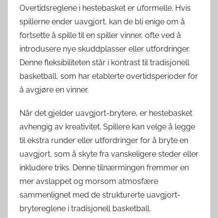
Overtidsreglene i hestebasket er uformelle. Hvis
spillerne ender uavgjort, kan de bli enige om å
fortsette å spille til en spiller vinner, ofte ved å
introdusere nye skuddplasser eller utfordringer.
Denne fleksibiliteten står i kontrast til tradisjonell
basketball, som har etablerte overtidsperioder for
å avgjøre en vinner.
Når det gjelder uavgjort-brytere, er hestebasket
avhengig av kreativitet. Spillere kan velge å legge
til ekstra runder eller utfordringer for å bryte en
uavgjort, som å skyte fra vanskeligere steder eller
inkludere triks. Denne tilnærmingen fremmer en
mer avslappet og morsom atmosfære
sammenlignet med de strukturerte uavgjort-
brytereglene i tradisjonell basketball.