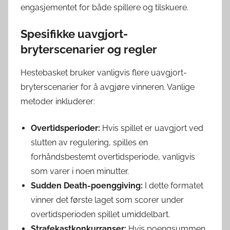
engasjementet for både spillere og tilskuere.
Spesifikke uavgjort-
bryterscenarier og regler
Hestebasket bruker vanligvis flere uavgjort-
bryterscenarier for å avgjøre vinneren. Vanlige
metoder inkluderer:
Overtidsperioder:
Hvis spillet er uavgjort ved
slutten av regulering, spilles en
forhåndsbestemt overtidsperiode, vanligvis
som varer i noen minutter.
Sudden Death-poenggiving:
I dette formatet
vinner det første laget som scorer under
overtidsperioden spillet umiddelbart.
Strafekastkonkurranser:
Hvis poengsummen